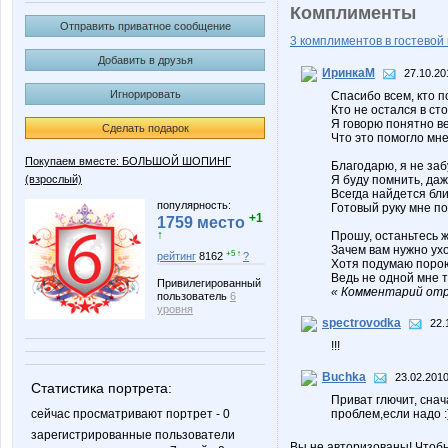
Комплименты
Отправить приватное сообщение
3 комплиментов в гостевой 
Добавить в друзья
ИринкаМ
27.10.20
Игнорировать
Спасибо всем, кто п
Кто не остался в ст
Я говорю понятно в
Сделать подарок
Что это помогло мне
Покупаем вместе: БОЛЬШОЙ ШОПИНГ
Благодарю, я не заб
(взрослый)
Я буду помнить, даж
Всегда найдется бли
популярность:
Готовый руку мне по
+1
1759 место
↑
Прошу, останьтесь ж
Зачем вам нужно ух
+5 ↑
рейтинг
8162
?
Хотя подумаю поро
Ведь не одной мне т
Привилегированный
« Комментарий отр
пользователь
6
уровня
spectrovodka
22.
!!!
Buchka
23.02.2010
Статистика портрета:
Приват глючит, снач
сейчас просматривают портрет - 0
проблем,если надо :
зарегистрированные пользователи
Вы не авторизованы! Чтоб